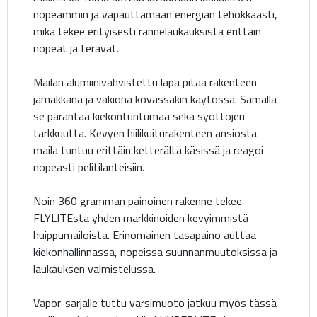
nopeammin ja vapauttamaan energian tehokkaasti,
mikä tekee erityisesti rannelaukauksista erittäin
nopeat ja terävät.
Mailan alumiinivahvistettu lapa pitää rakenteen
jämäkkänä ja vakiona kovassakin käytössä. Samalla
se parantaa kiekontuntumaa sekä syöttöjen
tarkkuutta. Kevyen hiilikuiturakenteen ansiosta
maila tuntuu erittäin ketterältä käsissä ja reagoi
nopeasti pelitilanteisiin.
Noin 360 gramman painoinen rakenne tekee
FLYLITEsta yhden markkinoiden kevyimmistä
huippumailoista. Erinomainen tasapaino auttaa
kiekonhallinnassa, nopeissa suunnanmuutoksissa ja
laukauksen valmistelussa.
Vapor-sarjalle tuttu varsimuoto jatkuu myös tässä