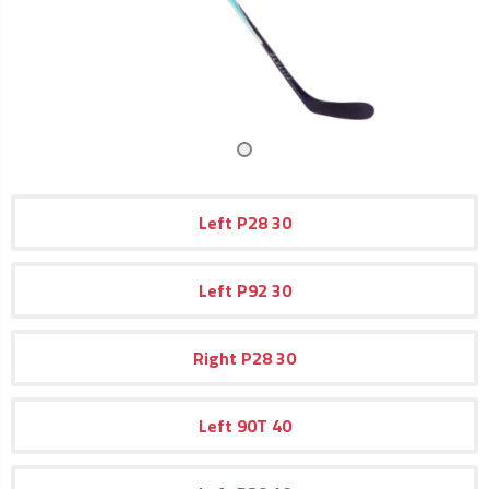
Left
P28
30
Left
P92
30
Right
P28
30
Left
90T
40