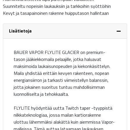
Suunniteltu nopeisiin laukauksiin ja tarkkoihin syöttöihin
Kevyt ja tasapainoinen rakenne huipputason hallintaan
Lisätietoja
BAUER VAPOR FLYLITE GLACIER on premium-
tason jääkiekkomaila pelaajille, jotka haluavat
maksimoida laukaisunopeuden ja kiekonkäsittelyn.
Maila yhdistää erittäin kevyen rakenteen, nopean
energiansiirron ja tarkasti viimeistellyn balanssin,
jotta jokainen suoritus tuntuu mahdollisimman
luonnolliselta ja tehokkaalta.
FLYLITE hyödyntää uutta Twitch taper -tyyppistä
nilkkateknologiaa, jossa mailan kartiorakenne
ulottuu lähemmäksi alakättä kuin aiemmissa Vapor-
malleissa. Tämä auttaa lataamaan laukauksen