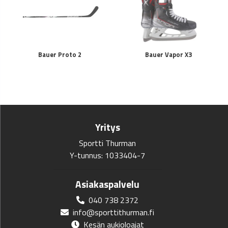
Bauer Proto 2
Bauer Vapor X3
Yritys
Sportti Thurman
Y-tunnus: 1033404-7
Asiakaspalvelu
040 738 2372
info@sporttithurman.fi
Kesän aukioloajat