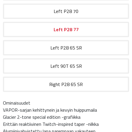
Left
P28
70
Left
P28
77
Left
P28
65 SR
Left
90T
65 SR
Right
P28
65 SR
Ominaisuudet
VAPOR-sarjan kehittynein ja kevyin huippumaila
Glacier 2-tone special edition -grafiikka
Erittäin reaktiivinen Twitch-inspired taper -nilkka
Alumiinivahvistettu lapa parempaan vakauteen