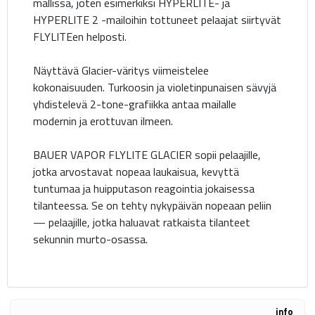
mallissa, joten esimerkiksi HYPERLITE- ja
HYPERLITE 2 -mailoihin tottuneet pelaajat siirtyvät
FLYLITEen helposti.
Näyttävä Glacier-väritys viimeistelee
kokonaisuuden. Turkoosin ja violetinpunaisen sävyjä
yhdistelevä 2-tone-grafiikka antaa mailalle
modernin ja erottuvan ilmeen.
BAUER VAPOR FLYLITE GLACIER sopii pelaajille,
jotka arvostavat nopeaa laukaisua, kevyttä
tuntumaa ja huipputason reagointia jokaisessa
tilanteessa. Se on tehty nykypäivän nopeaan peliin
— pelaajille, jotka haluavat ratkaista tilanteet
sekunnin murto-osassa.
info