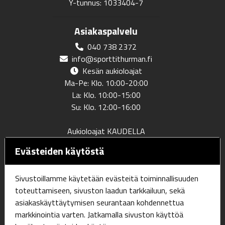
Y-tunnus: 1033404-7
Asiakaspalvelu
040 738 2372
info@sporttithurman.fi
Kesän aukioloajat
Ma-Pe: Klo. 10:00-20:00
La: Klo. 10:00-15:00
Su: Klo. 12:00-16:00
Aukioloajat KAUDELLA
Ma-Pe: Klo. 12:00-20:00
Evästeiden käytöstä
La: Klo. 10:00-18:00
Su: Klo. 10:00-17:00
Sivustoillamme käytetään evästeitä toiminnallisuuden
toteuttamiseen, sivuston laadun tarkkailuun, sekä
asiakaskäyttäytymisen seurantaan kohdennettua
Verkkokauppa
markkinointia varten. Jatkamalla sivuston käyttöä
Tilaus ja toimitusehdot