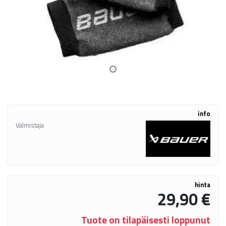
info
Valmistaja
hinta
29,90 €
Tuote on tilapäisesti loppunut