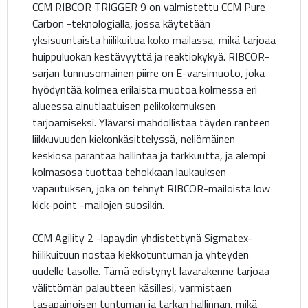
CCM RIBCOR TRIGGER 9 on valmistettu CCM Pure
Carbon -teknologialla, jossa käytetään
yksisuuntaista hiilikuitua koko mailassa, mikä tarjoaa
huippuluokan kestävyyttä ja reaktiokykyä. RIBCOR-
sarjan tunnusomainen piirre on E-varsimuoto, joka
hyödyntää kolmea erilaista muotoa kolmessa eri
alueessa ainutlaatuisen pelikokemuksen
tarjoamiseksi. Ylävarsi mahdollistaa täyden ranteen
liikkuvuuden kiekonkäsittelyssä, neliömäinen
keskiosa parantaa hallintaa ja tarkkuutta, ja alempi
kolmasosa tuottaa tehokkaan laukauksen
vapautuksen, joka on tehnyt RIBCOR-mailoista low
kick-point -mailojen suosikin.
CCM Agility 2 -lapaydin yhdistettynä Sigmatex-
hiilikuituun nostaa kiekkotuntuman ja yhteyden
uudelle tasolle. Tämä edistynyt lavarakenne tarjoaa
välittömän palautteen käsillesi, varmistaen
tasapainoisen tuntuman ja tarkan hallinnan, mikä