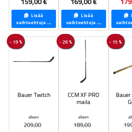
159,00 €
169,00 €
179
Lisää
Lisää
L
vaihtoehtoja ...
vaihtoehtoja ...
vaihtoe
- 19 %
- 26 %
- 15 %
Bauer Twitch
CCM XF PRO
Bauer
maila
G
alkaen
alkaen
al
209,00
189,00
19