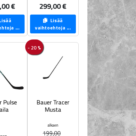
,00 €
299,00 €
isää
Lisää
htoja ...
vaihtoehtoja ...
- 20 %
r Pulse
Bauer Tracer
aila
Musta
alkaen
199,00