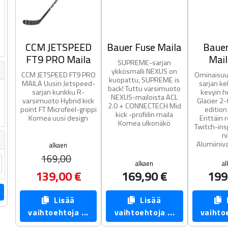
CCM JETSPEED
Bauer Fuse Maila
Bauer
FT9 PRO Maila
Mail
SUPREME-sarjan
ykkösmalli NEXUS on
CCM JETSPEED FT9 PRO
Ominaisu
kuopattu, SUPREME is
MAILA Uusin Jetspeed-
sarjan ke
back! Tuttu varsimuoto
sarjan kunkku R-
kevyin h
NEXUS-mailoista ACL
varsimuoto Hybrid kick
Glacier 2-
2.0 + CONNECTECH Mid
point FT Microfeel-grippi
edition 
kick -profiilin maila
Komea uusi design
Erittäin 
Komea ulkonäkö
Twitch-ins
ni
Alumiiniva
alkaen
169,00
alkaen
al
139,00 €
169,90 €
199
Lisää
Lisää
L
vaihtoehtoja ...
vaihtoehtoja ...
vaihtoe