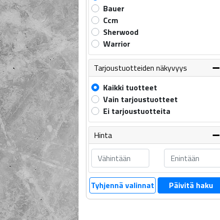
Bauer
Ccm
Sherwood
Warrior
Tarjoustuotteiden näkyvyys
Kaikki tuotteet
Vain tarjoustuotteet
Ei tarjoustuotteita
Hinta
Tyhjennä valinnat
Päivitä haku