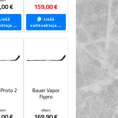
kaen
,00 €
159,00 €
isää
Lisää
htoja ...
vaihtoehtoja ...
 Proto 2
Bauer Vapor
flypro
kaen
alkaen
,00 €
169,90 €