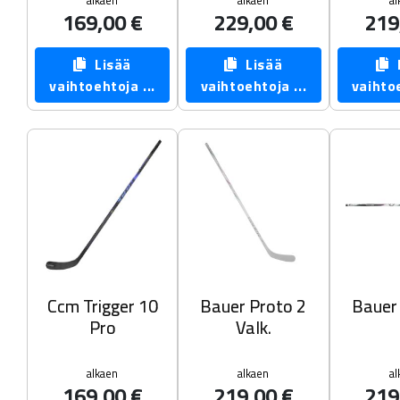
alkaen
alkaen
al
169,00 €
229,00 €
219
Lisää
Lisää
L
vaihtoehtoja ...
vaihtoehtoja ...
vaihtoe
Ccm Trigger 10
Bauer Proto 2
Bauer
Pro
Valk.
alkaen
alkaen
al
169,00 €
219,00 €
219