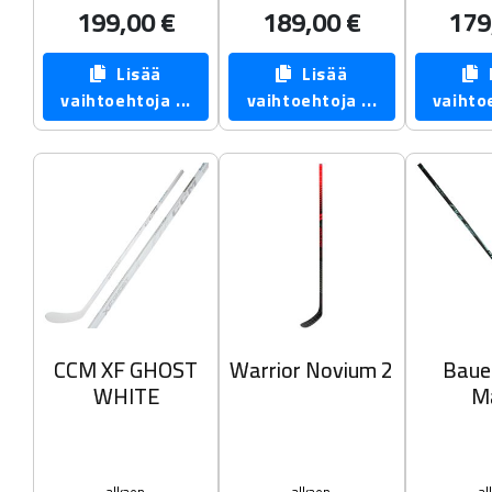
199,00 €
189,00 €
179
Lisää
Lisää
L
vaihtoehtoja ...
vaihtoehtoja ...
vaihtoe
CCM XF GHOST
Warrior Novium 2
Baue
WHITE
M