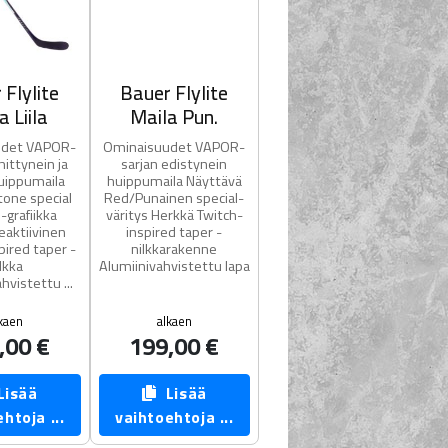
 Flylite
Bauer Flylite
a Liila
Maila Pun.
udet VAPOR-
Ominaisuudet VAPOR-
hittynein ja
sarjan edistynein
uippumaila
huippumaila Näyttävä
tone special
Red/Punainen special-
-grafiikka
väritys Herkkä Twitch-
reaktiivinen
inspired taper -
pired taper -
nilkkarakenne
lkka
Alumiinivahvistettu lapa
hvistettu ...
kaen
alkaen
,00 €
199,00 €
isää
Lisää
htoja ...
vaihtoehtoja ...