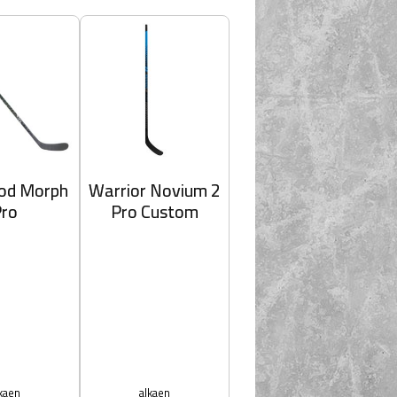
od Morph
Warrior Novium 2
Pro
Pro Custom
kaen
alkaen