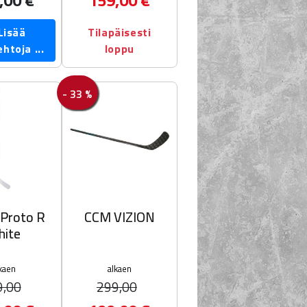
isää
Tilapäisesti
htoja ...
loppu
- 33 %
 Proto R
CCM VIZION
hite
kaen
alkaen
9,00
299,00