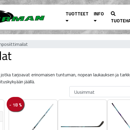
TUOTTEET
INFO
TUOTEH
posiittimailat
lat
 jotka tarjoavat erinomaisen tuntuman, nopean laukauksen ja tarkku
ituskykyään jäällä.
- 18 %