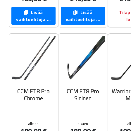
Lisää
Lisää
Tilap
vaihtoehtoja ...
vaihtoehtoja ...
l
CCM FT8 Pro
CCM FT8 Pro
Warrio
Chrome
Sininen
M
alkaen
alkaen
al
189,00 €
189,00 €
109