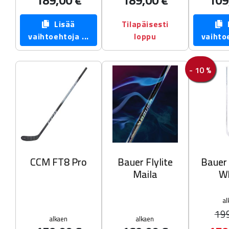
Lisää
Tilapäisesti
L
vaihtoehtoja ...
loppu
vaihtoe
- 10 %
CCM FT8 Pro
Bauer Flylite
Bauer
Maila
W
al
19
alkaen
alkaen