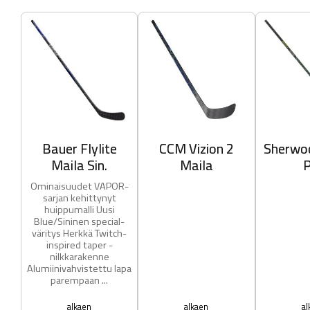
Bauer Flylite
CCM Vizion 2
Sherwo
Maila Sin.
Maila
Ominaisuudet VAPOR-
sarjan kehittynyt
huippumalli Uusi
Blue/Sininen special-
väritys Herkkä Twitch-
inspired taper -
nilkkarakenne
Alumiinivahvistettu lapa
parempaan ...
alkaen
alkaen
al