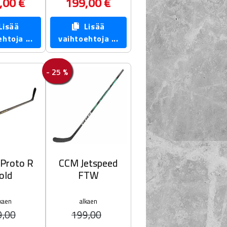
,00 €
199,00 €
isää
Lisää
htoja ...
vaihtoehtoja ...
- 25 %
 Proto R
CCM Jetspeed
old
FTW
kaen
alkaen
9,00
199,00